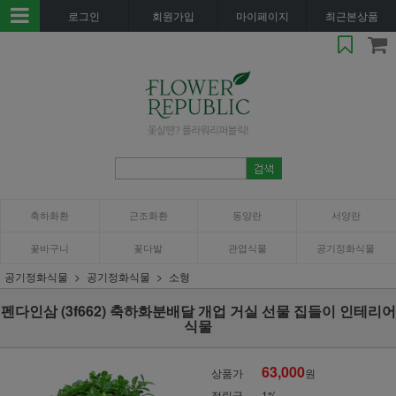
로그인
회원가입
마이페이지
최근본상품
축하화환
근조화환
동양란
서양란
꽃바구니
꽃다발
관엽식물
공기정화식물
공기정화식물
공기정화식물
소형
펜다인삼 (3f662) 축하화분배달 개업 거실 선물 집들이 인테리어
식물
63,000
상품가
원
적립금
1%