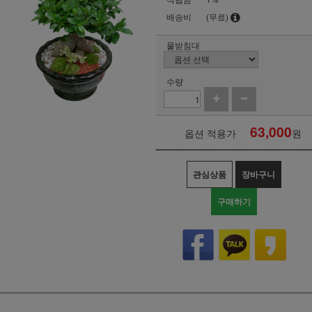
배송비
(무료)
물받침대
수량
63,000
옵션 적용가
원
관심상품
장바구니
구매하기