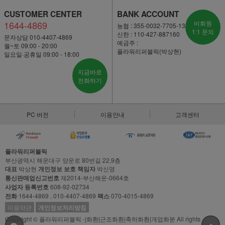
CUSTOMER CENTER
BANK ACCOUNT
1644-4869
비회원
농협 : 355-0032-7705-13
1:1 문의
신한 : 110-427-887160
문자상담 010-4407-4869
예금주 :
월~토 09:00 - 20:00
플라워리퍼블릭(박상현)
일요일·공휴일 09:00 - 18:00
지금바로
전화하기
PC 버전
이용안내
고객센터
플라워리퍼블릭
부산광역시 해운대구 양운로 80번길 22,9층
대표
박상현
개인정보 보호 책임자
박신영
통신판매업신고번호
제2014-부산해운-0664호
사업자 등록번호
608-92-02734
전화
1644-4869 , 010-4407-4869
팩스
070-4015-4869
이용약관
개인정보처리방침
Copyright © 플라워리퍼블릭 -|화환|근조화환|축하화환|개업화분 All rights