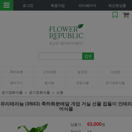
로그인
회원가입
마이페이지
최근본상품
축하화환
근조화환
동양란
서양란
꽃바구니
꽃다발
관엽식물
공기정화식물
공기정화식물
공기정화식물
소형
유리테라늄 (3f663) 축하화분배달 개업 거실 선물 집들이 인테리
어식물
63,000
상품가
원
적립금
1%