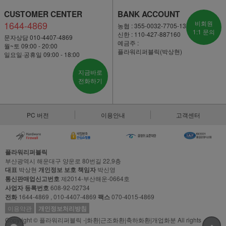
CUSTOMER CENTER
BANK ACCOUNT
1644-4869
비회원
농협 : 355-0032-7705-13
1:1 문의
신한 : 110-427-887160
문자상담 010-4407-4869
예금주 :
월~토 09:00 - 20:00
플라워리퍼블릭(박상현)
일요일·공휴일 09:00 - 18:00
지금바로
전화하기
PC 버전
이용안내
고객센터
플라워리퍼블릭
부산광역시 해운대구 양운로 80번길 22,9층
대표
박상현
개인정보 보호 책임자
박신영
통신판매업신고번호
제2014-부산해운-0664호
사업자 등록번호
608-92-02734
전화
1644-4869 , 010-4407-4869
팩스
070-4015-4869
이용약관
개인정보처리방침
Copyright © 플라워리퍼블릭 -|화환|근조화환|축하화환|개업화분 All rights