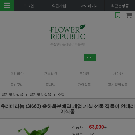
로그인
회원가입
마이페이지
최근본상품
축하화환
근조화환
동양란
서양란
꽃바구니
꽃다발
관엽식물
공기정화식물
공기정화식물
공기정화식물
소형
유리테라늄 (3f663) 축하화분배달 개업 거실 선물 집들이 인테리
어식물
63,000
상품가
원
적립금
1%