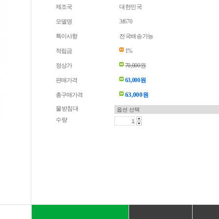
제조국
대한민국
모델명
3f670
특이사항
전국배송가능
적립금
1%
정상가
70,000원
판매가격
63,000원
63,000
총구매가격
원
물받침대
수량