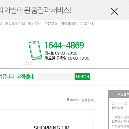
입
기업회원가입
장바구니
주문조회
마이페이지
이용안내
현재 위치
home
상품상세
>
장바구니 (
0
)
찜한상품
고객센터안
입금계좌안
카드결제조