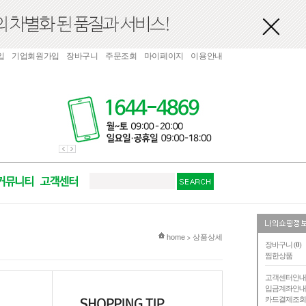
입
기업회원가입
장바구니
주문조회
마이페이지
이용안내
현재 위치
home
상품상세
>
장바구니 (
0
)
찜한상품
고객센터안
입금계좌안
카드결제조