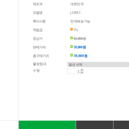
제조국
대한민국
모델명
j-10013
특이사항
전국배송가능
적립금
1%
정상가
65,000원
판매가격
59,000원
59,000
총구매가격
원
물받침대
수량