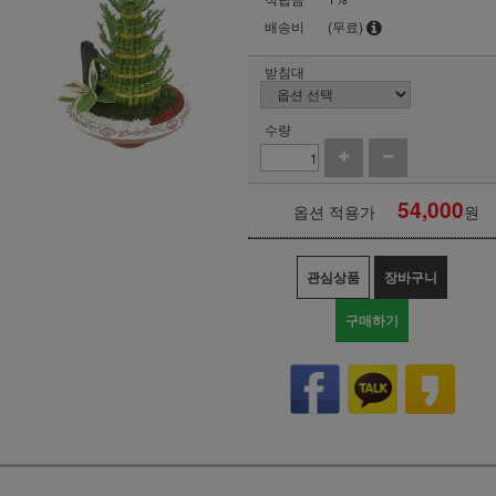
배송비
(무료)
받침대
수량
54,000
옵션 적용가
원
관심상품
장바구니
구매하기