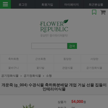
로그인
회원가입
마이페이지
최근본상품
축하화환
근조화환
동양란
서양란
꽃바구니
꽃다발
관엽식물
공기정화식물
공기정화식물
공기정화식물
소형
개운죽 (g_004) 수경식물 축하화분배달 개업 거실 선물 집들이
인테리어식물
54,000
상품가
원
적립금
1%