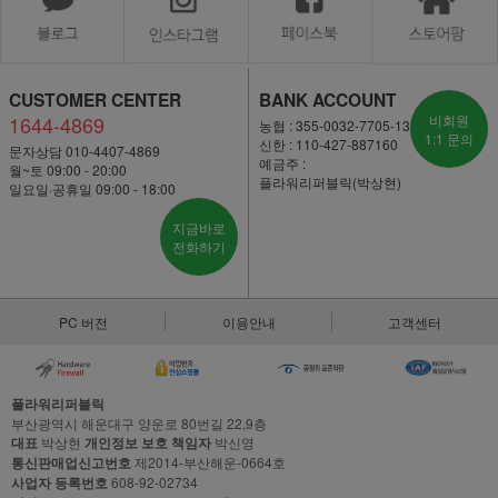
CUSTOMER CENTER
BANK ACCOUNT
1644-4869
비회원
농협 : 355-0032-7705-13
1:1 문의
신한 : 110-427-887160
문자상담 010-4407-4869
예금주 :
월~토 09:00 - 20:00
플라워리퍼블릭(박상현)
일요일·공휴일 09:00 - 18:00
지금바로
전화하기
PC 버전
이용안내
고객센터
플라워리퍼블릭
부산광역시 해운대구 양운로 80번길 22,9층
대표
박상현
개인정보 보호 책임자
박신영
통신판매업신고번호
제2014-부산해운-0664호
사업자 등록번호
608-92-02734