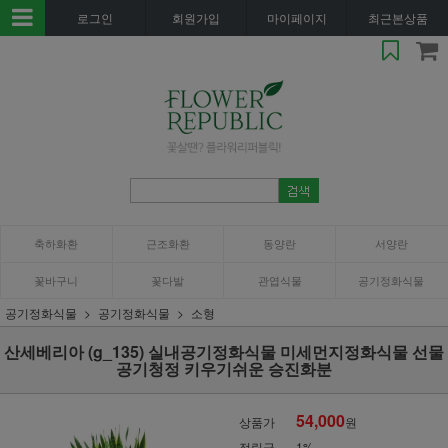
로그인
회원가입
마이페이지
최근본상품
축하화환
근조화환
동양란
서양란
꽃바구니
꽃다발
관엽식물
공기정화식물
공기정화식물
공기정화식물
소형
산세베리아 (g_135) 실내공기정화식물 미세먼지정화식물 선물
공기청정 키우기쉬운 승진화분
54,000
상품가
원
적립금
1%