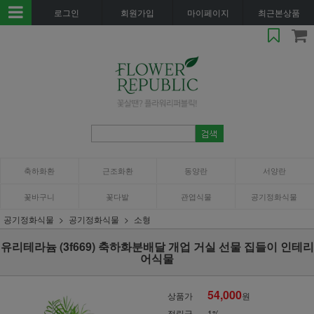
로그인
회원가입
마이페이지
최근본상품
축하화환
근조화환
동양란
서양란
꽃바구니
꽃다발
관엽식물
공기정화식물
공기정화식물
공기정화식물
소형
유리테라늄 (3f669) 축하화분배달 개업 거실 선물 집들이 인테리
어식물
54,000
상품가
원
적립금
1%