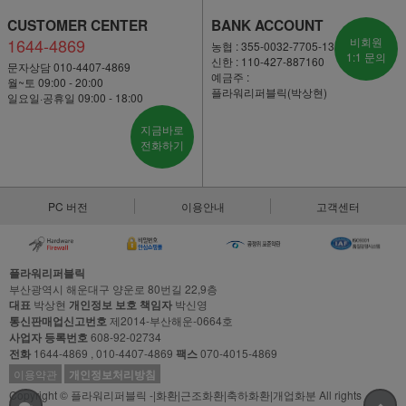
CUSTOMER CENTER
BANK ACCOUNT
1644-4869
비회원
농협 : 355-0032-7705-13
1:1 문의
신한 : 110-427-887160
문자상담 010-4407-4869
예금주 :
월~토 09:00 - 20:00
플라워리퍼블릭(박상현)
일요일·공휴일 09:00 - 18:00
지금바로
전화하기
PC 버전
이용안내
고객센터
플라워리퍼블릭
부산광역시 해운대구 양운로 80번길 22,9층
대표
박상현
개인정보 보호 책임자
박신영
통신판매업신고번호
제2014-부산해운-0664호
사업자 등록번호
608-92-02734
전화
1644-4869 , 010-4407-4869
팩스
070-4015-4869
이용약관
개인정보처리방침
Copyright © 플라워리퍼블릭 -|화환|근조화환|축하화환|개업화분 All rights