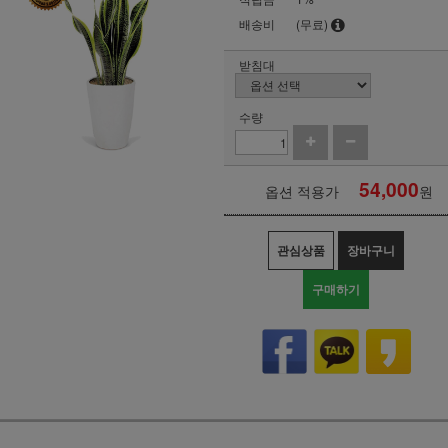
배송비
(무료)
받침대
수량
54,000
옵션 적용가
원
관심상품
장바구니
구매하기