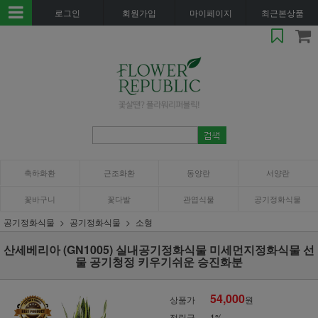
로그인
회원가입
마이페이지
최근본상품
축하화환
근조화환
동양란
서양란
꽃바구니
꽃다발
관엽식물
공기정화식물
공기정화식물
공기정화식물
소형
산세베리아 (GN1005) 실내공기정화식물 미세먼지정화식물 선
물 공기청정 키우기쉬운 승진화분
54,000
상품가
원
적립금
1%