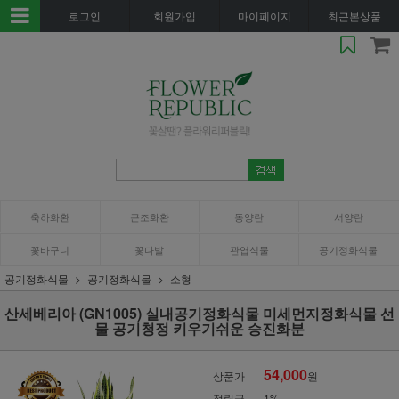
로그인
회원가입
마이페이지
최근본상품
축하화환
근조화환
동양란
서양란
꽃바구니
꽃다발
관엽식물
공기정화식물
공기정화식물
공기정화식물
소형
산세베리아 (GN1005) 실내공기정화식물 미세먼지정화식물 선
물 공기청정 키우기쉬운 승진화분
54,000
상품가
원
적립금
1%