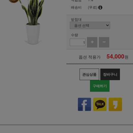
배송비
(무료)
받침대
수량
54,000
옵션 적용가
원
관심상품
장바구니
구매하기