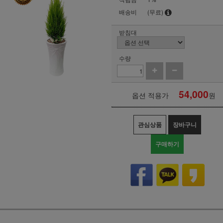
배송비
(무료)
받침대
수량
54,000
옵션 적용가
원
관심상품
장바구니
구매하기