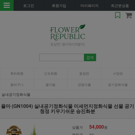
로그인
회원가입
마이페이지
최근본상품
축하화환
근조화환
동양란
서양란
꽃바구니
꽃다발
관엽식물
공기정화식물
실내공기정화식물
율마 (GN1004) 실내공기정화식물 미세먼지정화식물 선물 공기
청정 키우기쉬운 승진화분
54,000
상품가
원
적립금
1%