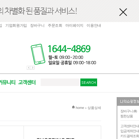
입
기업회원가입
장바구니
주문조회
마이페이지
이용안내
현재 위치
home
상품상세
>
장바구니 (
0
)
찜한상품
고객센터안
입금계좌안
카드결제조