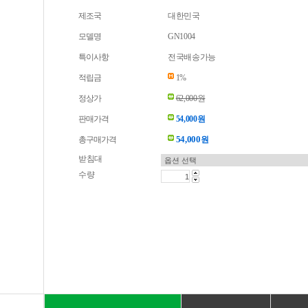
제조국
대한민국
모델명
GN1004
특이사항
전국배송가능
적립금
1%
정상가
62,000원
판매가격
54,000원
54,000
총구매가격
원
받침대
수량