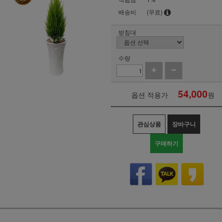
배송비
(무료)
받침대
수량
54,000
옵션 적용가
원
관심상품
장바구니
구매하기