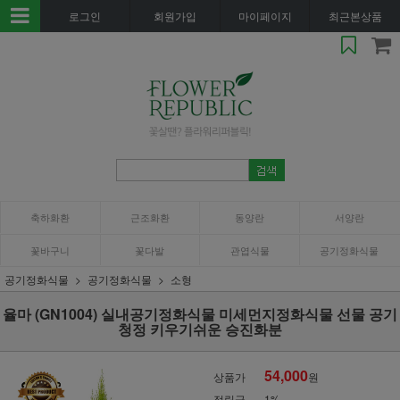
로그인
회원가입
마이페이지
최근본상품
축하화환
근조화환
동양란
서양란
꽃바구니
꽃다발
관엽식물
공기정화식물
공기정화식물
공기정화식물
소형
율마 (GN1004) 실내공기정화식물 미세먼지정화식물 선물 공기
청정 키우기쉬운 승진화분
54,000
상품가
원
적립금
1%