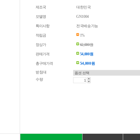
제조국
대한민국
모델명
GN1004
특이사항
전국배송가능
적립금
1%
정상가
62,000원
판매가격
54,000원
54,000
총구매가격
원
받침대
수량