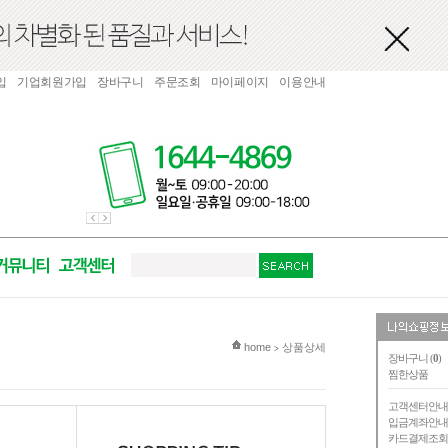
입
기업회원가입
장바구니
주문조회
마이페이지
이용안내
현재 위치
home
상품상세
>
장바구니 (
0
)
찜한상품
고객센터안
입금계좌안
카드결제조