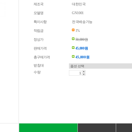
제조국
대한민국
모델명
GN1001
특이사항
전국배송가능
적립금
1%
정상가
50,000원
판매가격
45,000원
45,000
총구매가격
원
받침대
수량