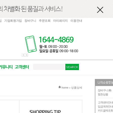
입
기업회원가입
장바구니
주문조회
마이페이지
이용안내
현재 위치
home
상품상세
>
장바구니 (
0
)
찜한상품
고객센터안
입금계좌안
카드결제조