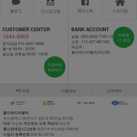
CUSTOMER CENTER
BANK ACCOUNT
1644-4869
비회원
농협 : 355-0032-7705-13
1:1 문의
신한 : 110-427-887160
문자상담 010-4407-4869
예금주 :
월~토 09:00 - 20:00
플라워리퍼블릭(박상현)
일요일·공휴일 09:00 - 18:00
지금바로
전화하기
PC 버전
이용안내
고객센터
플라워리퍼블릭
부산광역시 해운대구 양운로 80번길 22,9층
대표
박상현
개인정보 보호 책임자
박신영
통신판매업신고번호
제2014-부산해운-0664호
사업자 등록번호
608-92-02734