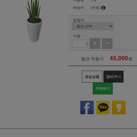
배송비
(무료)
받침대
수량
45,000
옵션 적용가
원
관심상품
장바구니
구매하기