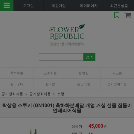
로그인
회원가입
마이페이지
최근본상품
축하화환
근조화환
동양란
서양란
꽃바구니
꽃다발
관엽식물
공기정화식물
공기정화식물
공기정화식물
소형
탁상용 스투키 (GN1001) 축하화분배달 개업 거실 선물 집들이
인테리어식물
45,000
상품가
원
적립금
1%