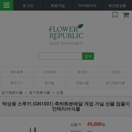
로그인
회원가입
마이페이지
최근본상품
축하화환
근조화환
동양란
서양란
꽃바구니
꽃다발
관엽식물
공기정화식물
공기정화식물
공기정화식물
소형
탁상용 스투키 (GN1001) 축하화분배달 개업 거실 선물 집들이
인테리어식물
45,000
상품가
원
적립금
1%