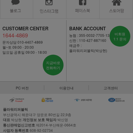
CUSTOMER CENTER
BANK ACCOUNT
1644-4869
비회원
농협 : 355-0032-7705-13
1:1 문의
신한 : 110-427-887160
문자상담 010-4407-4869
예금주 :
월~토 09:00 - 20:00
플라워리퍼블릭(박상현)
일요일·공휴일 09:00 - 18:00
지금바로
전화하기
PC 버전
이용안내
고객센터
플라워리퍼블릭
부산광역시 해운대구 양운로 80번길 22,9층
대표
박상현
개인정보 보호 책임자
박신영
통신판매업신고번호
제2014-부산해운-0664호
사업자 등록번호
608-92-02734