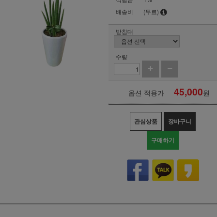
배송비
(무료)
받침대
수량
45,000
옵션 적용가
원
관심상품
장바구니
구매하기