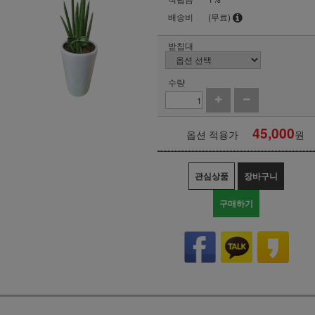
배송비
(무료)
받침대
수량
45,000
옵션 적용가
원
관심상품
장바구니
구매하기