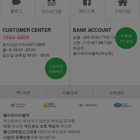
CUSTOMER CENTER
BANK ACCOUNT
1644-4869
비회원
농협 : 355-0032-7705-13
1:1 문의
신한 : 110-427-887160
문자상담 010-4407-4869
예금주 :
월~토 09:00 - 20:00
플라워리퍼블릭(박상현)
일요일·공휴일 09:00 - 18:00
지금바로
전화하기
PC 버전
이용안내
고객센터
플라워리퍼블릭
부산광역시 해운대구 양운로 80번길 22,9층
대표
박상현
개인정보 보호 책임자
박신영
통신판매업신고번호
제2014-부산해운-0664호
사업자 등록번호
608-92-02734