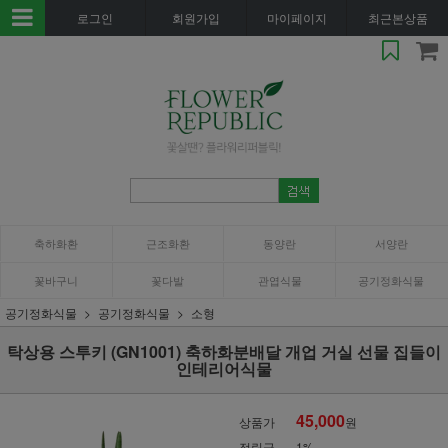
로그인
회원가입
마이페이지
최근본상품
축하화환
근조화환
동양란
서양란
꽃바구니
꽃다발
관엽식물
공기정화식물
공기정화식물
공기정화식물
소형
탁상용 스투키 (GN1001) 축하화분배달 개업 거실 선물 집들이
인테리어식물
45,000
상품가
원
적립금
1%