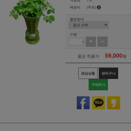
배송비
(무료)
물받침대
수량
59,000
옵션 적용가
원
관심상품
장바구니
구매하기