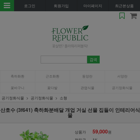
로그인
회원가입
마이페이지
최근본상품
축하화환
근조화환
동양란
서양란
꽃바구니
꽃다발
관엽식물
공기정화식물
공기정화식물
공기정화식물
소형
산호수 (3f641) 축하화분배달 개업 거실 선물 집들이 인테리어식
물
59,000
상품가
원
적립금
1%