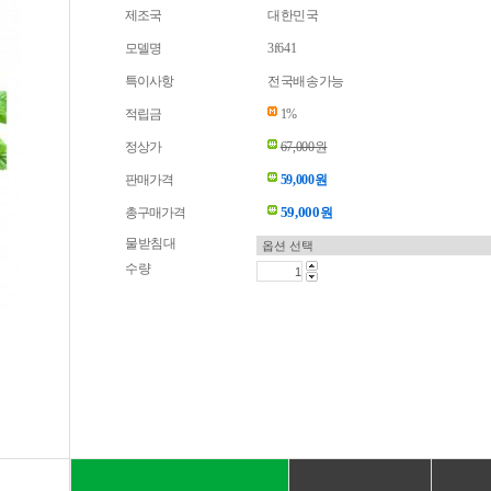
제조국
대한민국
모델명
3f641
특이사항
전국배송가능
적립금
1%
정상가
67,000원
판매가격
59,000원
59,000
총구매가격
원
물받침대
수량