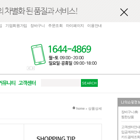
입
기업회원가입
장바구니
주문조회
마이페이지
이용안내
현재 위치
home
상품상세
>
장바구니 (
0
)
찜한상품
고객센터안
입금계좌안
카드결제조