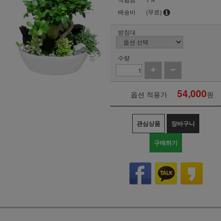
배송비
(무료)
받침대
수량
54,000
옵션 적용가
원
관심상품
장바구니
구매하기