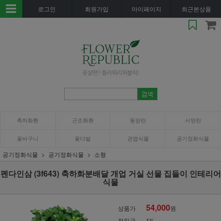
로그인
회원가입
마이페이지
최근본상품
축하화환
근조화환
동양란
서양란
꽃바구니
꽃다발
관엽식물
공기정화식물
공기정화식물
공기정화식물
소형
펜다인삼 (3f643) 축하화분배달 개업 거실 선물 집들이 인테리어
식물
54,000
상품가
원
적립금
1%