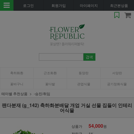
로그인
회원가입
마이페이지
최근본상품
축하화환
근조화환
동양란
서양란
꽃바구니
꽃다발
관엽식물
공기정화식물
테마별 추천상품
-승진/취임
팬다분재 (g_142) 축하화분배달 개업 거실 선물 집들이 인테리
어식물
54,000
상품가
원
적립금
1%