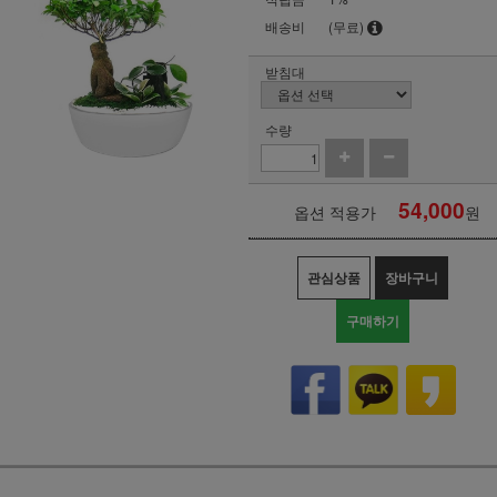
배송비
(무료)
받침대
수량
54,000
옵션 적용가
원
관심상품
장바구니
구매하기