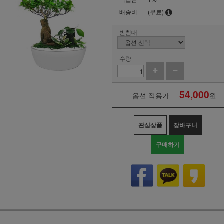
배송비
(무료)
받침대
수량
54,000
옵션 적용가
원
관심상품
장바구니
구매하기