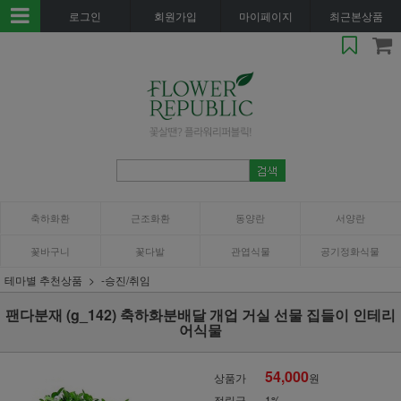
로그인
회원가입
마이페이지
최근본상품
축하화환
근조화환
동양란
서양란
꽃바구니
꽃다발
관엽식물
공기정화식물
테마별 추천상품
-승진/취임
팬다분재 (g_142) 축하화분배달 개업 거실 선물 집들이 인테리
어식물
54,000
상품가
원
적립금
1%