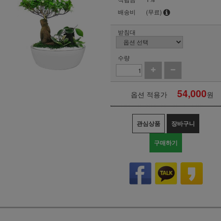
배송비
(무료)
받침대
수량
54,000
옵션 적용가
원
관심상품
장바구니
구매하기