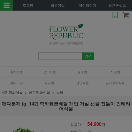
로그인
회원가입
마이페이지
최근본상품
축하화환
근조화환
동양란
서양란
꽃바구니
꽃다발
관엽식물
공기정화식물
공기정화식물
공기정화식물
소형
팬다분재 (g_142) 축하화분배달 개업 거실 선물 집들이 인테리
어식물
54,000
상품가
원
적립금
1%