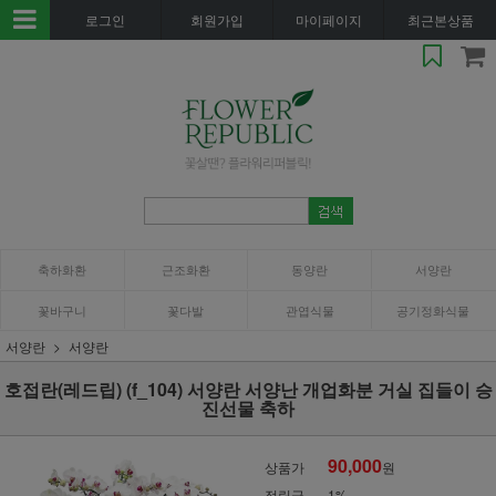
로그인
회원가입
마이페이지
최근본상품
축하화환
근조화환
동양란
서양란
꽃바구니
꽃다발
관엽식물
공기정화식물
서양란
서양란
호접란(레드립) (f_104) 서양란 서양난 개업화분 거실 집들이 승
진선물 축하
90,000
상품가
원
적립금
1%