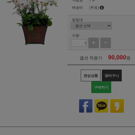
배송비
(무료)
받침대
수량
90,000
옵션 적용가
원
관심상품
장바구니
구매하기