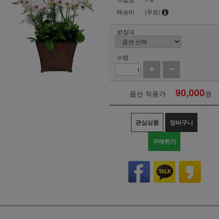
배송비
(무료)
받침대
수량
90,000
옵션 적용가
원
관심상품
장바구니
구매하기