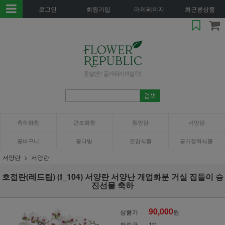
로그인
회원가입
마이페이지
최근본상품
축하화환
근조화환
동양란
서양란
꽃바구니
꽃다발
관엽식물
공기정화식물
서양란
서양란
호접란(레드립) (f_104) 서양란 서양난 개업화분 거실 집들이 승
진선물 축하
90,000
상품가
원
적립금
1%