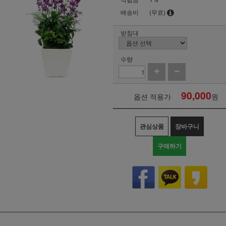
배송비
(무료)
받침대
수량
90,000
옵션 적용가
원
관심상품
장바구니
구매하기