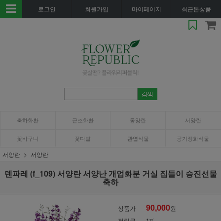
로그인
회원가입
마이페이지
최근본상품
축하화환
근조화환
동양란
서양란
꽃바구니
꽃다발
관엽식물
공기정화식물
서양란
서양란
덴파레 (f_109) 서양란 서양난 개업화분 거실 집들이 승진선물
축하
90,000
상품가
원
적립금
1%