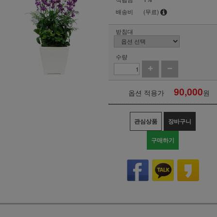
배송비
(무료)
받침대
수량
90,000
옵션 적용가
원
관심상품
장바구니
구매하기