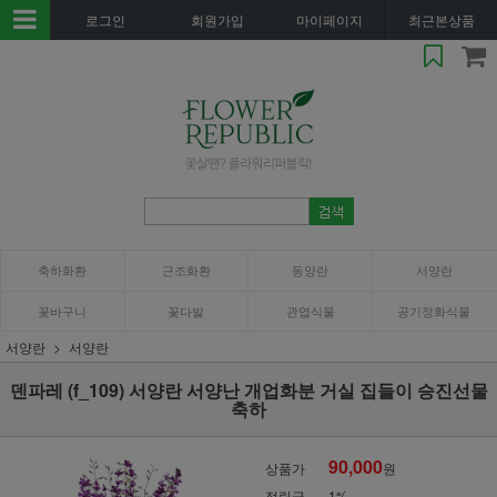
로그인
회원가입
마이페이지
최근본상품
축하화환
근조화환
동양란
서양란
꽃바구니
꽃다발
관엽식물
공기정화식물
서양란
서양란
덴파레 (f_109) 서양란 서양난 개업화분 거실 집들이 승진선물
축하
90,000
상품가
원
적립금
1%