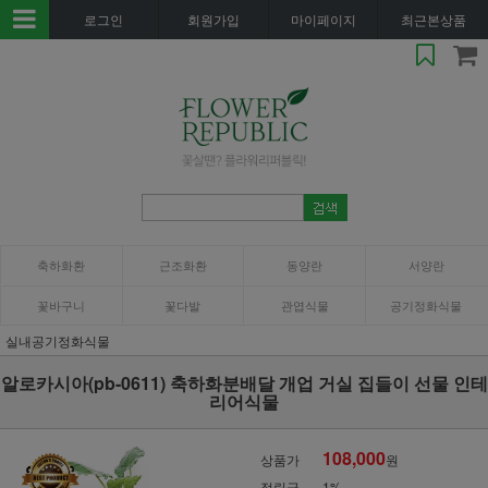
로그인
회원가입
마이페이지
최근본상품
축하화환
근조화환
동양란
서양란
꽃바구니
꽃다발
관엽식물
공기정화식물
실내공기정화식물
알로카시아(pb-0611) 축하화분배달 개업 거실 집들이 선물 인테
리어식물
108,000
상품가
원
적립금
1%