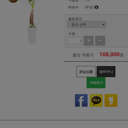
배송비
(무료)
물받침대
수량
108,000
옵션 적용가
원
관심상품
장바구니
구매하기