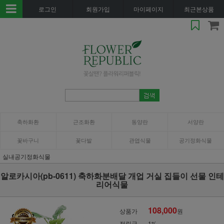
로그인
회원가입
마이페이지
최근본상품
축하화환
근조화환
동양란
서양란
꽃바구니
꽃다발
관엽식물
공기정화식물
실내공기정화식물
알로카시아(pb-0611) 축하화분배달 개업 거실 집들이 선물 인테
리어식물
108,000
상품가
원
적립금
1%