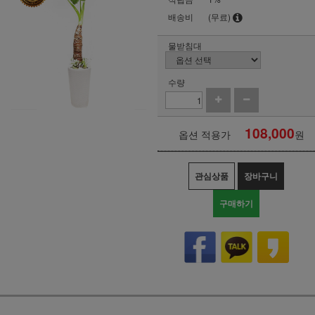
배송비
(무료)
물받침대
수량
108,000
옵션 적용가
원
관심상품
장바구니
구매하기