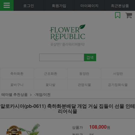
로그인
회원가입
마이페이지
최근본상품
축하화환
근조화환
동양란
서양란
꽃바구니
꽃다발
관엽식물
공기정화식물
테마별 추천상품
-개업/이전
알로카시아(pb-0611) 축하화분배달 개업 거실 집들이 선물 인테
리어식물
108,000
상품가
원
적립금
1%