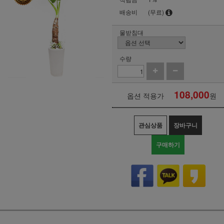
배송비
(무료)
물받침대
수량
108,000
옵션 적용가
원
관심상품
장바구니
구매하기