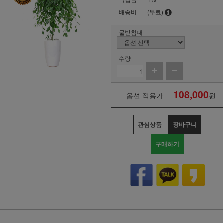
배송비
(무료)
물받침대
수량
108,000
옵션 적용가
원
관심상품
장바구니
구매하기