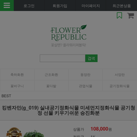
로그인
회원가입
마이페이지
최근본상품
축하화환
근조화환
동양란
서양란
꽃바구니
꽃다발
관엽식물
공기정화식물
BEST
킹벤자민(g_019) 실내공기정화식물 미세먼지정화식물 공기청
정 선물 키우기쉬운 승진화분
108,000
상품가
원
적립금
1%