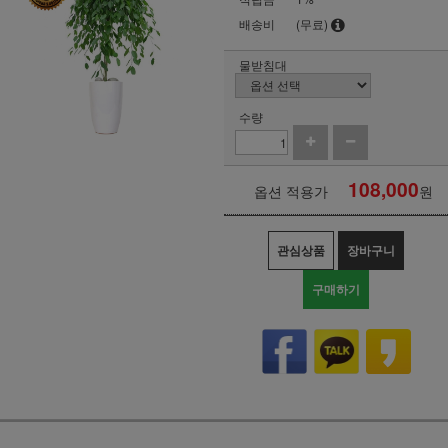
배송비
(무료)
물받침대
수량
108,000
옵션 적용가
원
관심상품
장바구니
구매하기