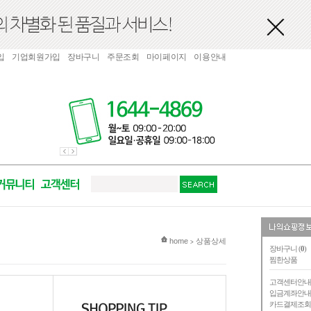
입
기업회원가입
장바구니
주문조회
마이페이지
이용안내
현재 위치
home
상품상세
>
장바구니 (
0
)
찜한상품
고객센터안
입금계좌안
카드결제조