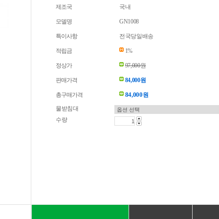
제조국
국내
모델명
GN1008
특이사항
전국당일배송
적립금
1%
정상가
97,000원
판매가격
84,000원
84,000
총구매가격
원
물받침대
수량