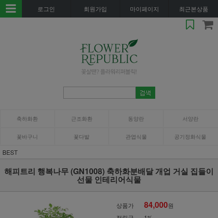
로그인
회원가입
마이페이지
최근본상품
축하화환
근조화환
동양란
서양란
꽃바구니
꽃다발
관엽식물
공기정화식물
BEST
해피트리 행복나무 (GN1008) 축하화분배달 개업 거실 집들이
선물 인테리어식물
84,000
상품가
원
적립금
1%