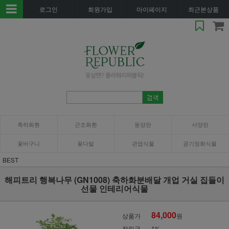
로그인
회원가입
마이페이지
최근본상품
축하화환
근조화환
동양란
서양란
꽃바구니
꽃다발
관엽식물
공기정화식물
BEST
해피트리 행복나무 (GN1008) 축하화분배달 개업 거실 집들이
선물 인테리어식물
84,000
상품가
원
적립금
1%