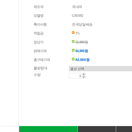
제조국
국내외
모델명
GB1002
특이사항
전국당일배송
적립금
1%
정상가
92,000원
판매가격
84,000원
84,000
총구매가격
원
물받침대
수량