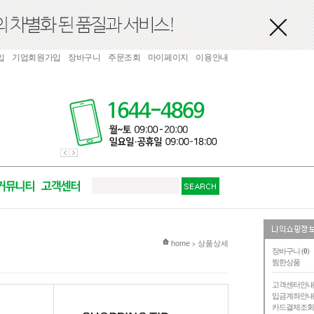
입
기업회원가입
장바구니
주문조회
마이페이지
이용안내
현재 위치
home
상품상세
>
장바구니 (
0
)
찜한상품
고객센터안
입금계좌안
카드결제조