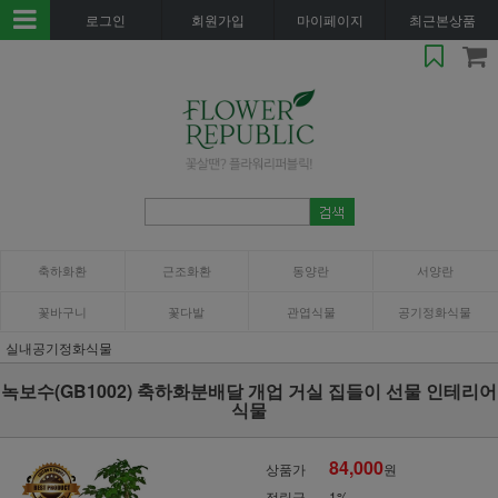
로그인
회원가입
마이페이지
최근본상품
축하화환
근조화환
동양란
서양란
꽃바구니
꽃다발
관엽식물
공기정화식물
실내공기정화식물
녹보수(GB1002) 축하화분배달 개업 거실 집들이 선물 인테리어
식물
84,000
상품가
원
적립금
1%