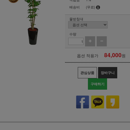
배송비
(무료)
물받침대
수량
84,000
옵션 적용가
원
관심상품
장바구니
구매하기