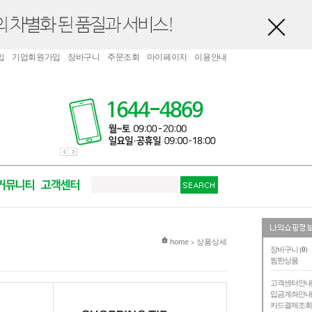
입
기업회원가입
장바구니
주문조회
마이페이지
이용안내
현재 위치
home
상품상세
>
장바구니 (
0
)
찜한상품
고객센터안
입금계좌안
카드결제조