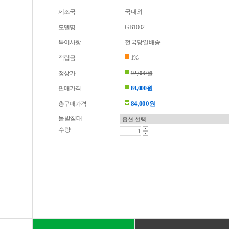
제조국
국내외
모델명
GB1002
특이사항
전국당일배송
적립금
1%
정상가
92,000원
판매가격
84,000원
84,000
총구매가격
원
물받침대
수량