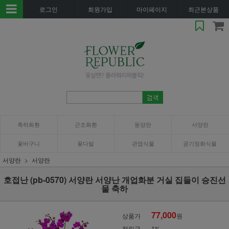
로그인
회원가입
마이페이지
최근본상품
축하화환
근조화환
동양란
서양란
꽃바구니
꽃다발
관엽식물
공기정화식물
서양란
서양란
호접난 (pb-0570) 서양란 서양난 개업화분 거실 집들이 승진선
물 축하
77,000
상품가
원
적립금
1%