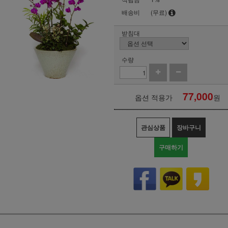
배송비
(무료)
받침대
수량
77,000
옵션 적용가
원
관심상품
장바구니
구매하기