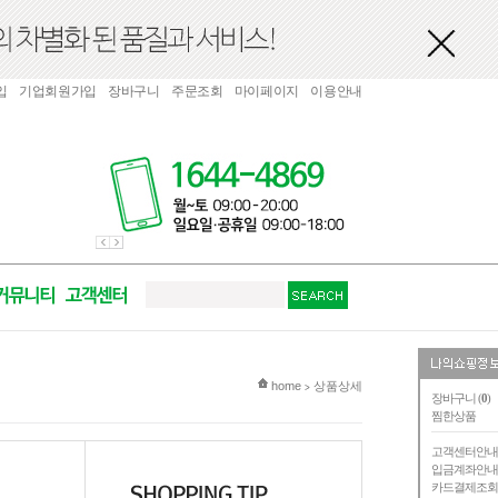
입
기업회원가입
장바구니
주문조회
마이페이지
이용안내
현재 위치
home
상품상세
>
장바구니 (
0
)
찜한상품
고객센터안
입금계좌안
카드결제조