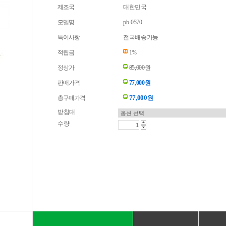
제조국
대한민국
모델명
pb-0570
특이사항
전국배송가능
적립금
1%
정상가
85,000원
판매가격
77,000원
77,000
총구매가격
원
받침대
수량