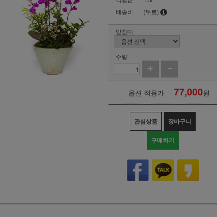
배송비
(무료)
받침대
수량
77,000
옵션 적용가
원
관심상품
장바구니
구매하기