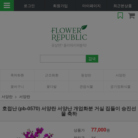
로그인
회원가입
마이페이지
최근본상품
축하화환
근조화환
동양란
서양란
꽃바구니
꽃다발
관엽식물
공기정화식물
서양란
서양란
호접난 (pb-0570) 서양란 서양난 개업화분 거실 집들이 승진선
물 축하
77,000
상품가
원
적립금
1%