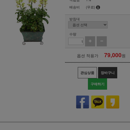
배송비
(무료)
받침대
수량
79,000
옵션 적용가
원
관심상품
장바구니
구매하기