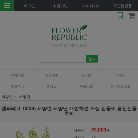
로그인
회원가입
마이페이지
최근본상품
축하화환
근조화환
동양란
서양란
꽃바구니
꽃다발
관엽식물
공기정화식물
서양란
서양란
덴파레 (f_0008) 서양란 서양난 개업화분 거실 집들이 승진선물
축하
79,000
상품가
원
적립금
1%