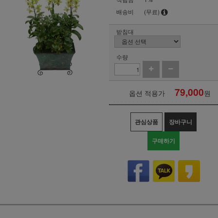
배송비
(무료)
받침대
수량
79,000
옵션 적용가
원
관심상품
장바구니
구매하기