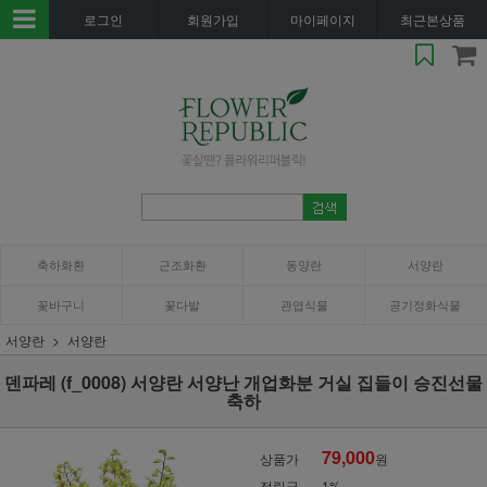
로그인
회원가입
마이페이지
최근본상품
축하화환
근조화환
동양란
서양란
꽃바구니
꽃다발
관엽식물
공기정화식물
서양란
서양란
덴파레 (f_0008) 서양란 서양난 개업화분 거실 집들이 승진선물
축하
79,000
상품가
원
적립금
1%