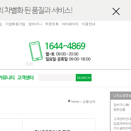
입
기업회원가입
장바구니
주문조회
마이페이지
이용안내
현재 위치
home
상품상세
>
장바구니 (
0
)
찜한상품
고객센터안
입금계좌안
카드결제조