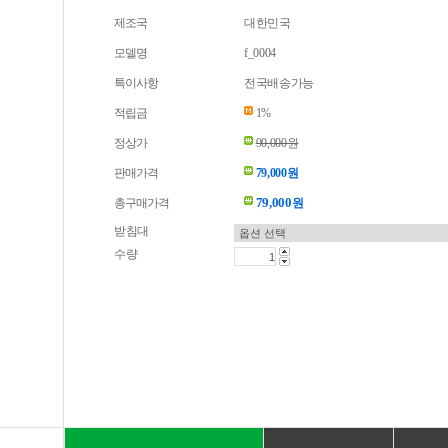
제조국
대한민국
모델명
f_0004
특이사항
전국배송가능
적립금
1%
정상가
90,000원
판매가격
79,000원
79,000
총구매가격
원
받침대
수량