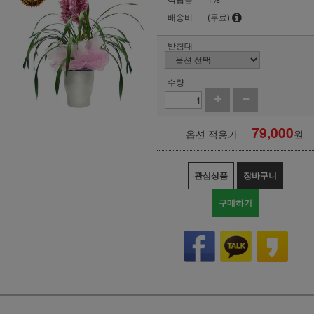
배송비
(무료)
받침대
수량
79,000
옵션 적용가
원
관심상품
장바구니
구매하기