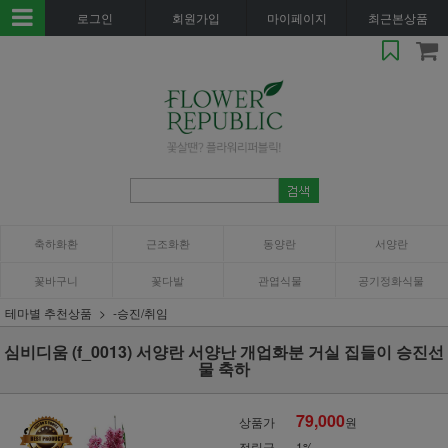
로그인
회원가입
마이페이지
최근본상품
축하화환
근조화환
동양란
서양란
꽃바구니
꽃다발
관엽식물
공기정화식물
테마별 추천상품
-승진/취임
심비디움 (f_0013) 서양란 서양난 개업화분 거실 집들이 승진선
물 축하
79,000
상품가
원
적립금
1%