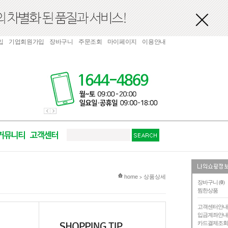
입
기업회원가입
장바구니
주문조회
마이페이지
이용안내
현재 위치
home
상품상세
>
장바구니 (
0
)
찜한상품
고객센터안
입금계좌안
카드결제조