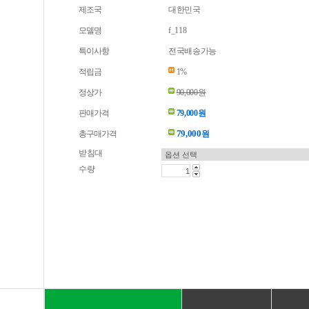
제조국
대한민국
모델명
f_118
특이사항
전국배송가능
적립금
1%
정상가
90,000원
판매가격
79,000원
79,000
총구매가격
원
받침대
수량