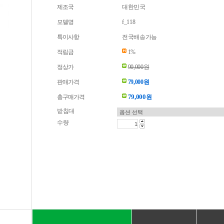
제조국
대한민국
모델명
f_118
특이사항
전국배송가능
적립금
1%
정상가
90,000원
판매가격
79,000원
79,000
총구매가격
원
받침대
수량