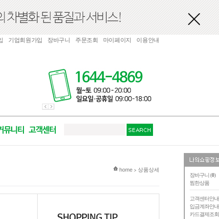
입
기업회원가입
장바구니
주문조회
마이페이지
이용안내
현재 위치
home
상품상세
>
장바구니 (
0
)
찜한상품
고객센터안
입금계좌안
카드결제조