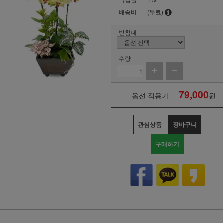
배송비
(무료)
받침대
수량
79,000
옵션 적용가
원
관심상품
장바구니
구매하기