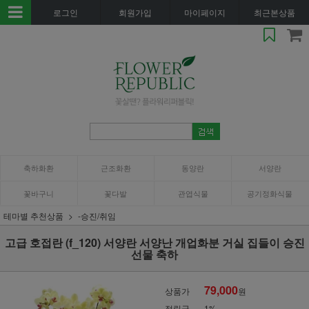
로그인
회원가입
마이페이지
최근본상품
축하화환
근조화환
동양란
서양란
꽃바구니
꽃다발
관엽식물
공기정화식물
테마별 추천상품
-승진/취임
고급 호접란 (f_120) 서양란 서양난 개업화분 거실 집들이 승진
선물 축하
79,000
상품가
원
적립금
1%