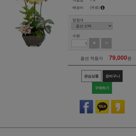
배송비
(무료)
받침대
수량
79,000
옵션 적용가
원
관심상품
장바구니
구매하기