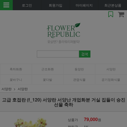
로그인
회원가입
마이페이지
최근본상품
축하화환
근조화환
동양란
서양란
꽃바구니
꽃다발
관엽식물
공기정화식물
서양란
서양란
고급 호접란 (f_120) 서양란 서양난 개업화분 거실 집들이 승진
선물 축하
79,000
상품가
원
적립금
1%